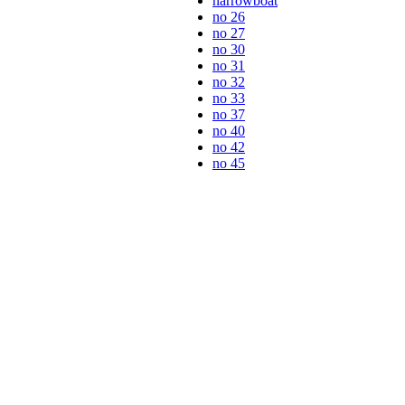
narrowboat
no 26
no 27
no 30
no 31
no 32
no 33
no 37
no 40
no 42
no 45